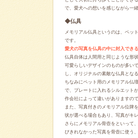
で、愛犬への想いを感じながら一
◆仏具
メモリアル仏具というのは、ペッ
です。
愛犬の写真を仏具の中に封入でき
仏具自体は人間用と同じような形
可愛らしいデザインのものが多い
し、オリジナルの素敵な仏具とな
ちなみにペット用のメモリアル仏
で、プレートに入れるシルエット
作会社によって違いがありますの
また、写真付きのメモリアル位牌
状が選べる場合もあり、写真がキ
さらにメモリアル骨壺をといって
びきれなかった写真を骨壺に使う