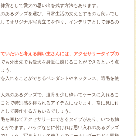
な雑貨として愛犬の思い出を残す方法もあります。
性のあるグッズを選び、日常生活の支えとするのも良いでし
残してオリジナル写真立てを作り、インテリアとして飾るの
けていたいと考える飼い主さんには、アクセサリータイプの
家でも外出先でも愛犬を身近に感じることができるという点
しょう。
骨を入れることができるペンダントやネックレス、遺毛を使
も人気のあるグッズで、遺骨を少し砕いてケースに入れるこ
ることで特別感を得られるアイテムになります。常に見に付
りとして製作する方もいるでしょう。
被毛を束ねてアクセサリーにできるタイプがあり、いつも触
ことがでます。バッグなどに付ければ思い入れのあるグッズ
るでしょう。写真入り・名前入りのキーホルダーなども同様