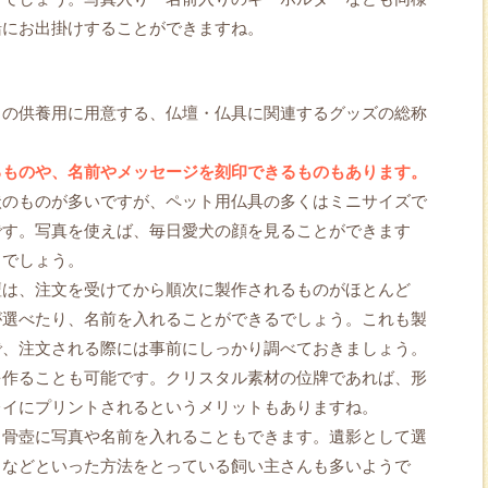
緒にお出掛けすることができますね。
トの供養用に用意する、仏壇・仏具に関連するグッズの総称
るものや、名前やメッセージを刻印できるものもあります。
状のものが多いですが、ペット用仏具の多くはミニサイズで
です。写真を使えば、毎日愛犬の顔を見ることができます
るでしょう。
壇は、注文を受けてから順次に製作されるものがほとんど
が選べたり、名前を入れることができるでしょう。これも製
で、注文される際には事前にしっかり調べておきましょう。
を作ることも可能です。クリスタル素材の位牌であれば、形
レイにプリントされるというメリットもありますね。
、骨壺に写真や名前を入れることもできます。遺影として選
、などといった方法をとっている飼い主さんも多いようで