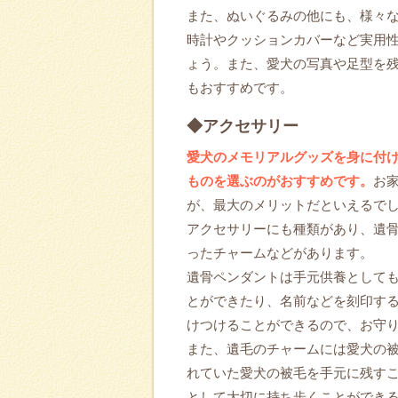
また、ぬいぐるみの他にも、様々
時計やクッションカバーなど実用
ょう。また、愛犬の写真や足型を
もおすすめです。
◆アクセサリー
愛犬のメモリアルグッズを身に付
ものを選ぶのがおすすめです。
お
が、最大のメリットだといえるで
アクセサリーにも種類があり、遺
ったチャームなどがあります。
遺骨ペンダントは手元供養として
とができたり、名前などを刻印す
けつけることができるので、お守
また、遺毛のチャームには愛犬の
れていた愛犬の被毛を手元に残す
として大切に持ち歩くことができ