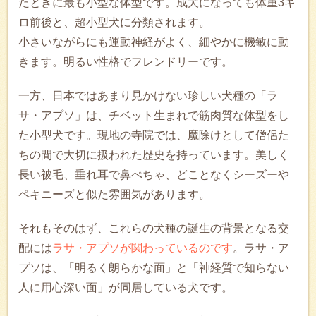
たときに最も小型な体型です。成犬になっても体重3キ
ロ前後と、超小型犬に分類されます。
小さいながらにも運動神経がよく、細やかに機敏に動
きます。明るい性格でフレンドリーです。
一方、日本ではあまり見かけない珍しい犬種の「ラ
サ・アプソ」は、チベット生まれで筋肉質な体型をし
た小型犬です。現地の寺院では、魔除けとして僧侶た
ちの間で大切に扱われた歴史を持っています。美しく
長い被毛、垂れ耳で鼻ぺちゃ、どことなくシーズーや
ペキニーズと似た雰囲気があります。
それもそのはず、これらの犬種の誕生の背景となる交
配には
ラサ・アプソが関わっているのです
。ラサ・ア
プソは、「明るく朗らかな面」と「神経質で知らない
人に用心深い面」が同居している犬です。