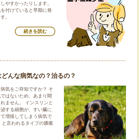
としやすかったりします。
気を付けていると早期に発
ます。
続きを読む
はどんな病気なの？治るの？
病気をご存知ですか？ そ
気ではないため、あまり聞
れません。 インスリンと
分泌する細胞が、すい臓に
して増殖してしまう病気で
」と言われるタイプの腫瘍