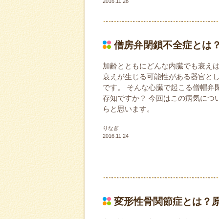
2016.11.28
僧房弁閉鎖不全症とは
加齢とともにどんな内臓でも衰え
衰えが生じる可能性がある器官と
です。 そんな心臓で起こる僧帽弁
存知ですか？ 今回はこの病気につ
らと思います。
りなぎ
2016.11.24
変形性骨関節症とは？