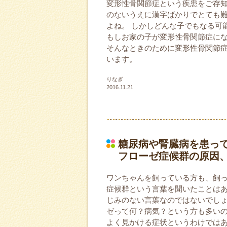
変形性骨関節症という疾患をご存知
のないうえに漢字ばかりでとても
よね。 しかしどんな子でもなる可
もしお家の子が変形性骨関節症にな
そんなときのために変形性骨関節
います。
りなぎ
2016.11.21
糖尿病や腎臓病を患っ
フローゼ症候群の原因
ワンちゃんを飼っている方も、飼
症候群という言葉を聞いたことはあ
じみのない言葉なのではないでしょ
ゼって何？病気？という方も多い
よく見かける症状というわけでは