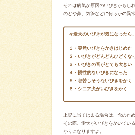
それは病気が原因のいびきかもし
のどや鼻、気管などに何らかの異
≪愛犬のいびきが気になったら
１・突然いびきをかきはじめた
２・いびきがどんどんひどくな
３・いびきの音がとても大きい
４・慢性的ないびきになった
５・息苦しそうないびきをかく
６・シニア犬がいびきをかく
上記に当てはまる場合は、念のた
その際、愛犬がいびきをかいてい
かりになりますよ。