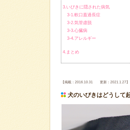
3.いびきに隠された病気
3-1.軟口蓋過長症
3-2.気管虚脱
3-3.心臓病
3-4.アレルギー
4.まとめ
【掲載：2016.10.31 更新：2021.1.27】
犬のいびきはどうして