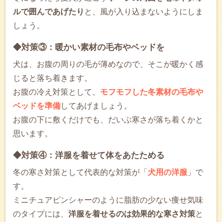
ルで囲んであげたり
と、風が入り込まないようにしま
しょう。
◆対策③：暖かい素材の毛布やベッドを
犬は、お腹の周りの毛が薄めなので、そこが暖かく感
じると落ち着きます。
お腹の冷え対策として、
モフモフした冬素材の毛布や
ベッドを準備
してあげましょう。
お腹の下に敷くだけでも、だいぶ寒さが落ち着くかと
思います。
◆対策④：洋服を着せて体をあたためる
冬の寒さ対策として代表的な対策が「
犬用の洋服
」で
す。
ミニチュアピンシャーのように脂肪の少ない痩せ気味
のタイプには、
洋服を着せるのは効果的な寒さ対策
と