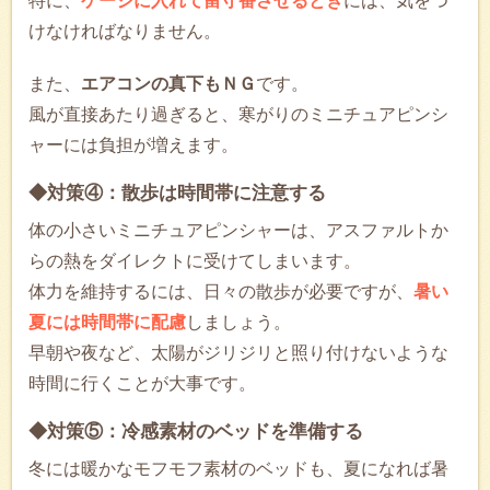
特に、
ケージに入れて留守番させるとき
には、気をつ
けなければなりません。
また、
エアコンの真下もＮＧ
です。
風が直接あたり過ぎると、寒がりのミニチュアピンシ
ャーには負担が増えます。
◆対策④：散歩は時間帯に注意する
体の小さいミニチュアピンシャーは、アスファルトか
らの熱をダイレクトに受けてしまいます。
体力を維持するには、日々の散歩が必要ですが、
暑い
夏には時間帯に配慮
しましょう。
早朝や夜など、太陽がジリジリと照り付けないような
時間に行くことが大事です。
◆対策⑤：冷感素材のベッドを準備する
冬には暖かなモフモフ素材のベッドも、夏になれば暑