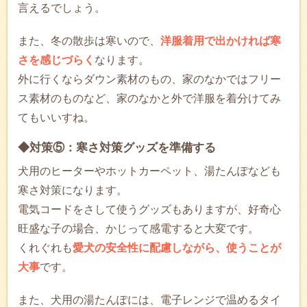
言えるでしょう。
また、冬の散歩は寒いので、
洋服着用で出かければ寒
さを感じづらく
なります。
外に行くならダウン素材のもの、家のなかではフリー
ス素材のものなど、家のなかと外で洋服を着分けてみ
てもいいすね。
◆対策⑤：寒さ対策グッズを準備する
犬用のヒーターやホットカーペット、湯たんぽなども
寒さ対策になります。
電気コードをさして使うグッズもありますが、好奇心
旺盛な子の場合、かじって感電すると大変です。
くれぐれも
愛犬の安全性に配慮しながら、使うことが
大事
です。
また、犬用の湯たんぽには、電子レンジで温めるタイ