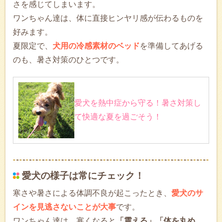
さを感じてしまいます。
ワンちゃん達は、体に直接ヒンヤリ感が伝わるものを
好みます。
夏限定で、
犬用の冷感素材のベッド
を準備してあげる
のも、暑さ対策のひとつです。
愛犬を熱中症から守る！暑さ対策し
て快適な夏を過ごそう！
愛犬の様子は常にチェック！
寒さや暑さによる体調不良が起こったとき、
愛犬のサ
インを見逃さないことが大事
です。
ワンちゃん達は、寒くなると
「震える」「体を丸め