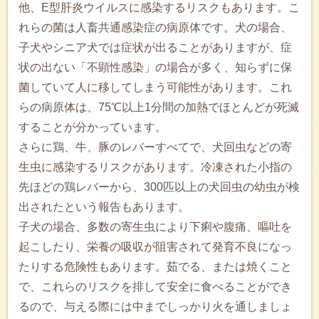
他、E型肝炎ウイルスに感染するリスクもあります。こ
れらの菌は人畜共通感染症の病原体です。犬の場合、
子犬やシニア犬では症状が出ることがありますが、症
状の出ない「不顕性感染」の場合が多く、知らずに保
菌していて人に移してしまう可能性があります。これ
らの病原体は、75℃以上1分間の加熱でほとんどが死滅
することが分かっています。
さらに鶏、牛、豚のレバーすべてで、犬回虫などの寄
生虫に感染するリスクがあります。冷凍された小指の
先ほどの鶏レバーから、300匹以上の犬回虫の幼虫が検
出されたという報告もあります。
子犬の場合、多数の寄生虫により下痢や腹痛、嘔吐を
起こしたり、栄養の吸収が阻害されて発育不良になっ
たりする危険性もあります。茹でる、または焼くこと
で、これらのリスクを排して安全に食べることができ
るので、与える際には中までしっかり火を通しましょ