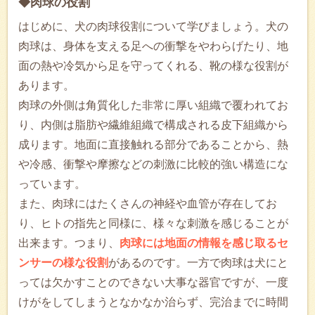
◆肉球の役割
はじめに、犬の肉球役割について学びましょう。犬の
肉球は、身体を支える足への衝撃をやわらげたり、地
面の熱や冷気から足を守ってくれる、靴の様な役割が
あります。
肉球の外側は角質化した非常に厚い組織で覆われてお
り、内側は脂肪や繊維組織で構成される皮下組織から
成ります。地面に直接触れる部分であることから、熱
や冷感、衝撃や摩擦などの刺激に比較的強い構造にな
っています。
また、肉球にはたくさんの神経や血管が存在してお
り、ヒトの指先と同様に、様々な刺激を感じることが
出来ます。つまり、
肉球には地面の情報を感じ取るセ
ンサーの様な役割
があるのです。一方で肉球は犬にと
っては欠かすことのできない大事な器官ですが、一度
けがをしてしまうとなかなか治らず、完治までに時間