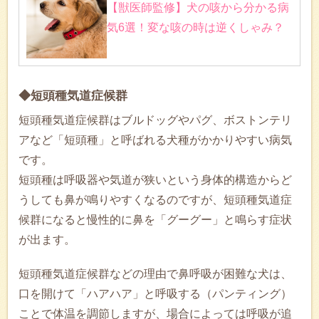
【獣医師監修】犬の咳から分かる病
気6選！変な咳の時は逆くしゃみ？
◆短頭種気道症候群
短頭種気道症候群はブルドッグやパグ、ボストンテリ
アなど「短頭種」と呼ばれる犬種がかかりやすい病気
です。
短頭種は呼吸器や気道が狭いという身体的構造からど
うしても鼻が鳴りやすくなるのですが、短頭種気道症
候群になると慢性的に鼻を「グーグー」と鳴らす症状
が出ます。
短頭種気道症候群などの理由で鼻呼吸が困難な犬は、
口を開けて「ハアハア」と呼吸する（パンティング）
ことで体温を調節しますが、場合によっては呼吸が追