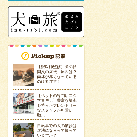
【獣医師監修】犬の指
間炎の症状、原因は？
肉球が赤くなっている
のは要注意！
【ペットの専門店コジ
マ青戸店】豊富な知識
を持ったフレンドリー
なスタッフが可愛い
動…
自転車での犬の散歩は
違法になるって知って
いますか？