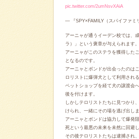
pic.twitter.com/2umNsvXAiA
— 『SPY×FAMILY（スパイファミリー
アーニャが通うイーデン校では、
ラ）」という褒章が与えられます
アーニャがこのステラを獲得した
となるのです。
アーニャとボンドが出会ったのは
ロリストに爆弾犬として利用され
ペットショップを経て犬の譲渡会
後を付けます。
しかしテロリストたちに見つかり
けられ、一緒にその場を逃げ出し
アーニャとボンドは協力して爆発
死という最悪の未来を未然に回避
その後テロリストたちは逮捕され、