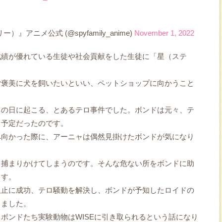
）』アニメ公式 (@spyfamily_anime)
November 1, 2022
成績が優れている生徒や社会貢献をした生徒に「星（ステ
。
ご褒美に犬を飼いたいといい、ペットショップに向かうこと
この日に起こる、とあるテロ事件でした。ボンドは元々、テ
る予定だったのです。
へ向かった際に、アーニャは偶然見掛けたボンドが気になり
、捕まりかけてしまうのです。そんな危ない所をボンドに助
ます。
阻止に成功、テロ騒動を解決し、ボンドが予知したロイドの
しました。
ボンドたち実験動物はWISEに引き取られるという話になり