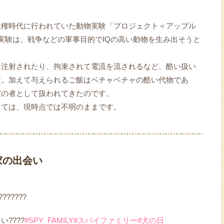
政権時代に行われていた動物実験「プロジェクト＜アップル
実験は、戦争などの軍事目的でIQの高い動物を生み出そうと
を注射されたり、拘束されて電流を流されるなど、酷い扱い
す。加えて与えられるご飯はベチャベチャの酷い代物であ
だの者として扱われてきたのです。
しては、現時点では不明のままです。
家の出会い
?????
????
#SPY_FAMILY
#スパイファミリー
#犬の日