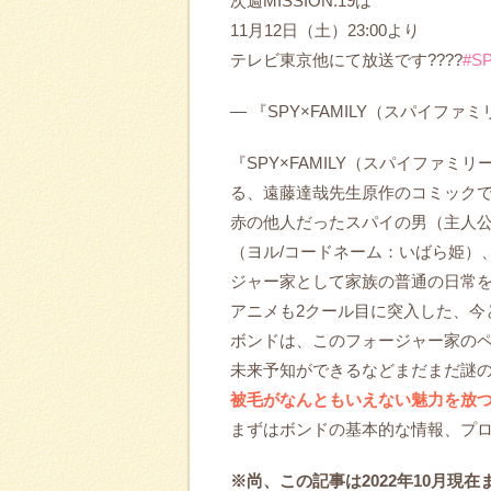
次週MISSION:19は
11月12日（土）23:00より
テレビ東京他にて放送です????
#S
— 『SPY×FAMILY（スパイファミリー
『SPY×FAMILY（スパイファ
る、遠藤達哉先生原作のコミック
赤の他人だったスパイの男（主人公
（ヨル/コードネーム：いばら姫）
ジャー家として家族の普通の日常
アニメも2クール目に突入した、今
ボンドは、このフォージャー家の
未来予知ができるなどまだまだ謎
被毛がなんともいえない魅力を放
まずはボンドの基本的な情報、プ
※尚、この記事は2022年10月