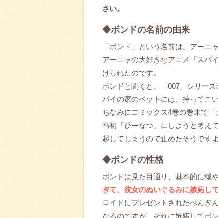
さい。
◆ボンドの名前の由来
「ボンド」という名前は、アーニ
アーニャの大好きなアニメ『スパ
けられたのです。
ボンドと聞くと、「007」シリー
パイの家のペットには、持ってこ
ちなみにコミックス4巻の巻末で「
当初「ぴーなつ」にしようと考え
起してしまうので止めたそうです
◆ボンドの性格
ボンドは見た目通り、基本的に穏
ぎて、彼女のぬいぐるみに嫉妬し
ロイドにプレゼントされたぺんぎ
なるのですが、それに嫉妬してボン