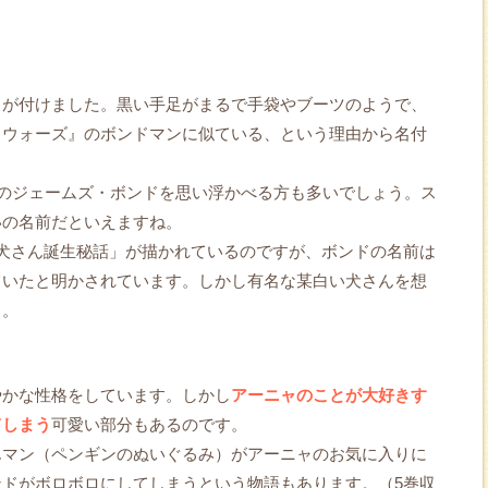
ャが付けました。黒い手足がまるで手袋やブーツのようで、
イウォーズ』のボンドマンに似ている、という理由から名付
ズのジェームズ・ボンドを思い浮かべる方も多いでしょう。ス
いの名前だといえますね。
犬さん誕生秘話」が描かれているのですが、ボンドの名前は
ていたと明かされています。しかし有名な某白い犬さんを想
よ。
やかな性格をしています。しかし
アーニャのことが大好きす
てしまう
可愛い部分もあるのです。
んマン（ペンギンのぬいぐるみ）がアーニャのお気に入りに
ドがボロボロにしてしまうという物語もあります。（5巻収