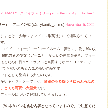
PY_FAMILY
#スパイファミリー
pic.twitter.com/gJcEFuTveZ
）』アニメ公式 (@spyfamily_anime)
November 5, 2022
ミリー）』とは、少年ジャンプ＋（集英社）にて連載されてい
です。
 ロイド・フォージャー/コードネーム：黄昏）、殺し屋の女
、超能力者の少女（アーニャ）が仮初の家族を築き、フォー
を送るために日々のトラブルと奮闘するホームコメディで、
とても勢いのある人気の高い作品です。
ペットとして登場する犬なのです。
の多いキャラクターですが、
愛嬌のある顔つきにもふもふの
つ、とても可愛い大型犬
です。
ロフィールについて解説していきましょう。
現在までのネタバレを含む内容となっていますので、ご注意くだ