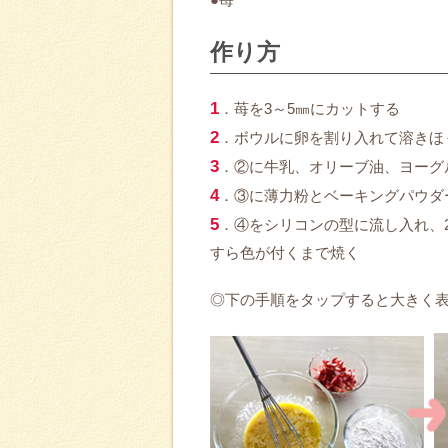
作り方
1
．苺を3～5㎜にカットする
2
．ボウルに卵を割り入れて溶きほ
3
．②に牛乳、オリーブ油、ヨーグ
4
．③に薄力粉とベーキングパウダ
5
．④をシリコンの型に流し入れ、2
すら色が付くまで焼く
◎下の手順をタップすると大きく