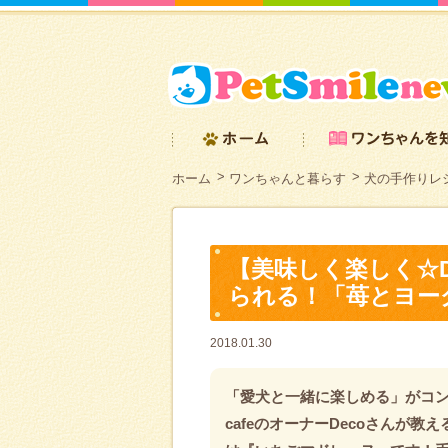
ホーム
ワンちゃんと暮らす
犬の手作りレシ
【美味しく楽しく☆D
られる！「苺とヨー
2018.01.30
「愛犬と一緒に楽しめる」がコンセプ
cafeのオーナーDecoさんが教