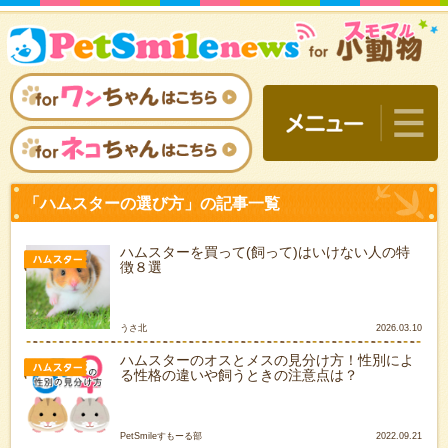
ハムスターを買って(飼って)はいけない人の特
徴８選
うさ北
2026.03.10
ハムスターのオスとメスの見分け方！性別によ
る性格の違いや飼うときの注意点は？
「ハムスターの選び方」の
PetSmileすもーる部
2022.09.21