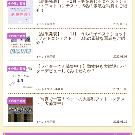
【結果発表】「－2月－冬を感じる＆ベストショ
ットフォトコンテスト」3名の素敵な写真をご紹
介！
イベント発信部
2022.03.17
【結果発表】「－1月－うちの子ベストショット
♪フォトコンテスト！」3名の素敵な写真をご紹
介！
イベント発信部
2022.03.08
【ライターさん募集中！】動物好き大歓迎♪ライ
ターデビューしてみませんか？
ペットスマイル事務局
2021.10.05
「写真で一言！ペットの大喜利フォトコンテス
ト」大募集中♪
イベント発信部
2021.01.15