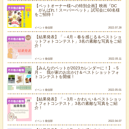
【ペットオーナー様への特別企画】映画『DC
がんばれ！スーパーペット』試写会に60名様
をご招待！
イベント発信部
2022.07.28
【結果発表】「－4月－春を感じる＆ベストショ
ットフォトコンテスト」3名の素敵な写真をご紹
介！
イベント発信部
2022.05.11
【みんなのペットが2023カレンダーに！】－5
月－ 我が家のお出かけ＆ベストショットフォ
トコンテストを開催！
イベント発信部
2022.05.01
【結果発表】「－3月－かわいい＆ベストショッ
トフォトコンテスト」3名の素敵な写真をご紹
介！
イベント発信部
2022.04.07