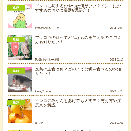
インコに与えるおやつは何がいい？インコにお
すすめのおやつ厳選5選紹介！
PetSmileすもーる部
2024.02.01
フクロウの餌ってどんなものを与えるの？与え
方も知りたい！
PetSmileすもーる部
2024.01.17
文鳥の主食は何？どのような餌を食べるのか知
りたい！
kava_2mame
2023.04.27
インコにみかんをあげても大丈夫？与え方や注
意点を解説
ゆうな
2023.01.09