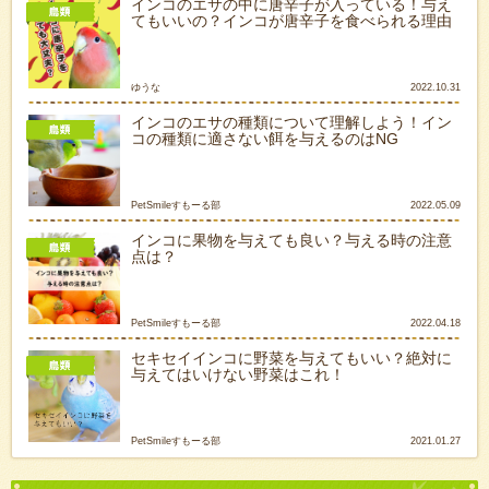
インコのエサの中に唐辛子が入っている！与え
てもいいの？インコが唐辛子を食べられる理由
ゆうな
2022.10.31
インコのエサの種類について理解しよう！イン
コの種類に適さない餌を与えるのはNG
PetSmileすもーる部
2022.05.09
インコに果物を与えても良い？与える時の注意
点は？
PetSmileすもーる部
2022.04.18
セキセイインコに野菜を与えてもいい？絶対に
与えてはいけない野菜はこれ！
PetSmileすもーる部
2021.01.27