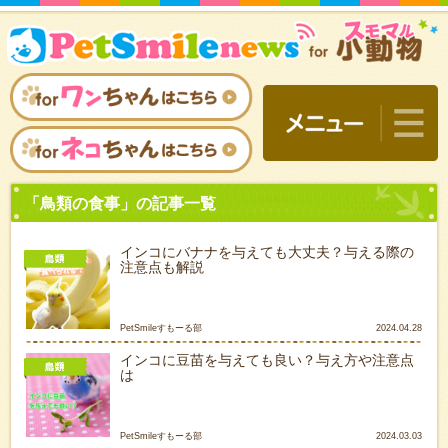
インコにバナナを与えても大丈夫？与える際の
注意点も解説
PetSmileすもーる部
2024.04.28
インコに豆苗を与えても良い？与え方や注意点
は
「鳥類の食事」の記事一覧
PetSmileすもーる部
2024.03.03