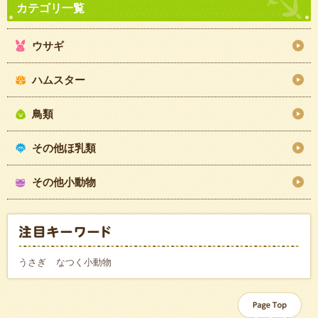
ウサギ
ハムスター
鳥類
その他ほ乳類
その他小動物
うさぎ
なつく小動物