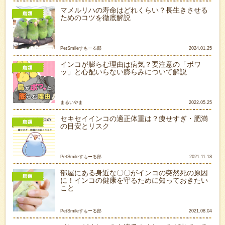
マメルリハの寿命はどれくらい？長生きさせる
ためのコツを徹底解説
PetSmileすもーる部
2024.01.25
インコが膨らむ理由は病気？要注意の「ボワ
ッ」と心配いらない膨らみについて解説
まるいやま
2022.05.25
セキセイインコの適正体重は？痩せすぎ・肥満
の目安とリスク
PetSmileすもーる部
2021.11.18
部屋にある身近な〇〇がインコの突然死の原因
に！インコの健康を守るために知っておきたい
こと
PetSmileすもーる部
2021.08.04