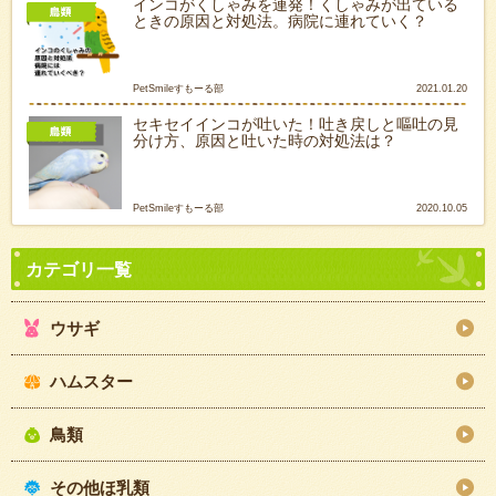
インコがくしゃみを連発！くしゃみが出ている
ときの原因と対処法。病院に連れていく？
PetSmileすもーる部
2021.01.20
セキセイインコが吐いた！吐き戻しと嘔吐の見
分け方、原因と吐いた時の対処法は？
PetSmileすもーる部
2020.10.05
ウサギ
ハムスター
鳥類
その他ほ乳類