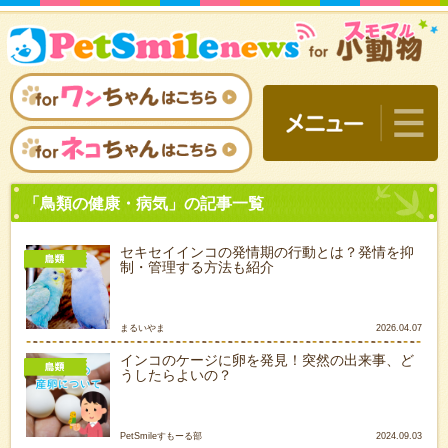
セキセイインコの発情期の行動とは？発情を抑
制・管理する方法も紹介
まるいやま
2026.04.07
インコのケージに卵を発見！突然の出来事、ど
うしたらよいの？
「鳥類の健康・病気」の記
PetSmileすもーる部
2024.09.03