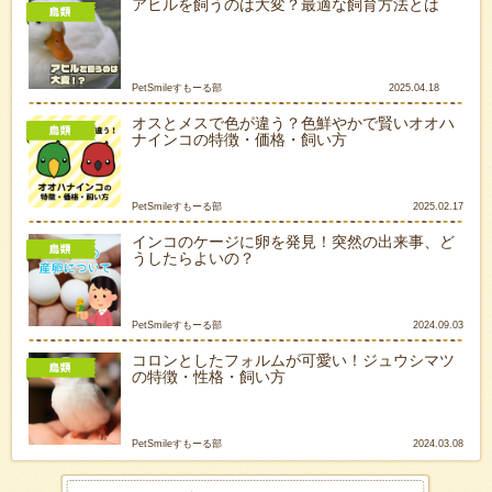
アヒルを飼うのは大変？最適な飼育方法とは
PetSmileすもーる部
2025.04.18
オスとメスで色が違う？色鮮やかで賢いオオハ
ナインコの特徴・価格・飼い方
PetSmileすもーる部
2025.02.17
インコのケージに卵を発見！突然の出来事、ど
うしたらよいの？
PetSmileすもーる部
2024.09.03
コロンとしたフォルムが可愛い！ジュウシマツ
の特徴・性格・飼い方
PetSmileすもーる部
2024.03.08