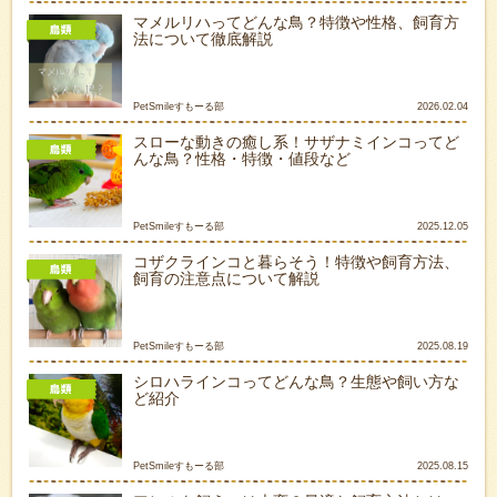
マメルリハってどんな鳥？特徴や性格、飼育方
法について徹底解説
PetSmileすもーる部
2026.02.04
スローな動きの癒し系！サザナミインコってど
んな鳥？性格・特徴・値段など
PetSmileすもーる部
2025.12.05
コザクラインコと暮らそう！特徴や飼育方法、
飼育の注意点について解説
PetSmileすもーる部
2025.08.19
シロハラインコってどんな鳥？生態や飼い方な
ど紹介
PetSmileすもーる部
2025.08.15