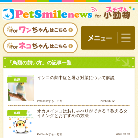
インコの熱中症と暑さ対策について解説
PetSmileすもーる部
2026.06.12
オカメインコはおしゃべりができる？教えるタ
イミングとおすすめの方法
「鳥類の飼い方」の記事一
PetSmileすもーる部
2026.03.03