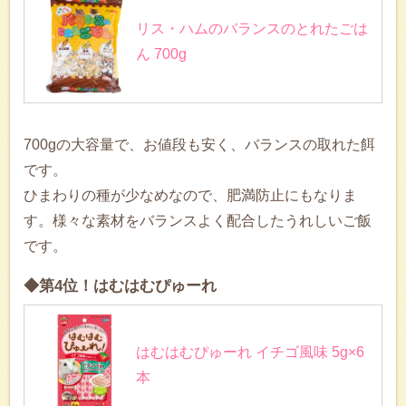
リス・ハムのバランスのとれたごは
ん 700g
700gの大容量で、お値段も安く、バランスの取れた餌
です。
ひまわりの種が少なめなので、肥満防止にもなりま
す。様々な素材をバランスよく配合したうれしいご飯
です。
◆第4位！はむはむぴゅーれ
はむはむぴゅーれ イチゴ風味 5g×6
本