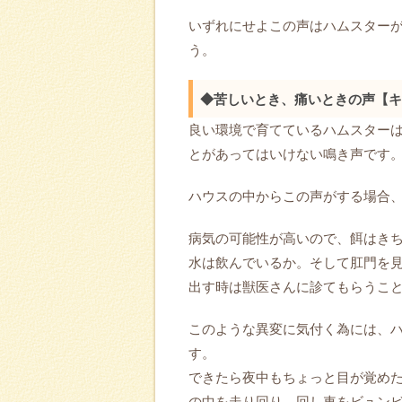
いずれにせよこの声はハムスター
う。
◆苦しいとき、痛いときの声【キ
良い環境で育てているハムスター
とがあってはいけない鳴き声です
ハウスの中からこの声がする場合
病気の可能性が高いので、餌はき
水は飲んでいるか。そして肛門を
出す時は獣医さんに診てもらうこ
このような異変に気付く為には、
す。
できたら夜中もちょっと目が覚め
の中を走り回り、回し車をビュン