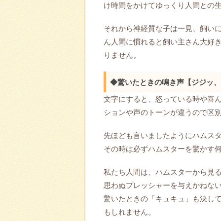
け時間をかけてゆっくり人間との
それから神経質な子は一見、飼い
ん人間に慣れると飼い主さん大好
りません。
◆驚いたときの鳴き声【ジジッ、
文字にすると、怒っている時や喜
ションや声のトーンが違うので区
先ほども言いましたようにハムス
その時は必ずハムスターを驚かす
私たち人間は、ハムスターから見
思わぬプレッシャーを与えかねな
驚いたときの「キュキュ」も決し
もしれません。