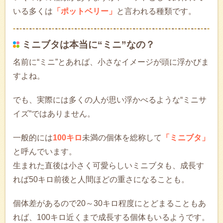
いる多くは
「ポットベリー」
と言われる種類です。
ミニブタは本当に“ミニ”なの？
名前に“ミニ”とあれば、小さなイメージが頭に浮かびま
すよね。
でも、実際には多くの人が思い浮かべるような“ミニサ
イズ”ではありません。
一般的には
100キロ
未満の個体を総称して
「ミニブタ」
と呼んでいます。
生まれた直後は小さく可愛らしいミニブタも、成長す
れば50キロ前後と人間ほどの重さになることも。
個体差があるので20～30キロ程度にとどまることもあ
れば、100キロ近くまで成長する個体もいるようです。