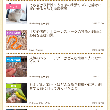
うさぎは夜行性？うさぎの生活リズムと静かに
寝かせる方法を徹底解説！
PetSmileすもーる部
2026.02.20
【初心者向け】コーンスネークの特徴と飼育に
必要な基礎知識
kava_2mame
2026.02.18
人気のペット、デグーはどんな性格？人になつ
くの？
PetSmileすもーる部
2026.02.17
セネガルパロットはどんな鳥？特徴や価格、飼
育する前に知っておくべきこと
PetSmileすもーる部
2026.02.13