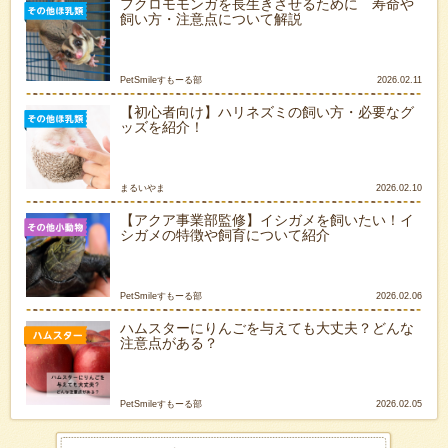
フクロモモンガを長生きさせるために 寿命や
飼い方・注意点について解説
PetSmileすもーる部
2026.02.11
【初心者向け】ハリネズミの飼い方・必要なグ
ッズを紹介！
まるいやま
2026.02.10
【アクア事業部監修】イシガメを飼いたい！イ
シガメの特徴や飼育について紹介
PetSmileすもーる部
2026.02.06
ハムスターにりんごを与えても大丈夫？どんな
注意点がある？
PetSmileすもーる部
2026.02.05