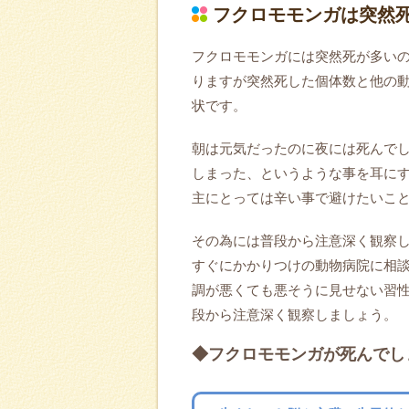
フクロモモンガは突然
フクロモモンガには突然死が多い
りますが突然死した個体数と他の
状です。
朝は元気だったのに夜には死んで
しまった、というような事を耳に
主にとっては辛い事で避けたいこ
その為には普段から注意深く観察
すぐにかかりつけの動物病院に相
調が悪くても悪そうに見せない習
段から注意深く観察しましょう。
◆フクロモモンガが死んでし