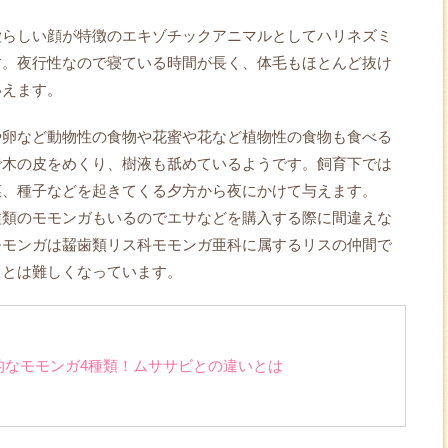
愛らしい顔が特徴のエキゾチックアニマルとしてハリネズミ
す。夜行性なので寝ている時間が長く、体毛もほとんど抜け
いえます。
や卵など動物性の食物や花蜜や花など植物性の食物も食べる
で木の皮をめくり、樹液も舐めているようです。飼育下では
菜、種子などを起きてくる夕方から夜にかけて与えます。
種類のモモンガもいるのでエサなどを購入する際に間違えな
モモンガは齧歯類リス科モモンガ亜科に属するリスの仲間で
ことは難しくなっています。
的なモモンガ4種類！ムササビとの違いとは