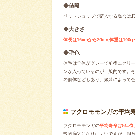
◆値段
ペットショップで購入する場合は1
◆大きさ
体長は16cmから20cm,体重は100g
◆毛色
体毛は全体がグレーで前後にクリ
ンが入っているのが一般的です。
の個体などもあり、繁殖によって
フクロモモンガの平均
フクロモモンガの
平均寿命は8年位
較的病気になりにくいですが、飼