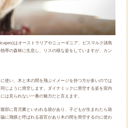
brevicapes)はオーストラリアやニューギニア、ビスマルク諸島
や熱帯の森林に生息し、リスの様な姿をしていますが、カン
うに使い、木と木の間を飛ぶイメージを持つ方が多いのでは
も同じように滑空します。ダイナミックに滑空する姿を室内
トには見られない一番の魅力だと言えます。
下腹部に育児嚢といわれる袋があり、子どもが生まれたら袋
両脇に飛膜と呼ばれる器官があり木の間を滑空するのに使わ