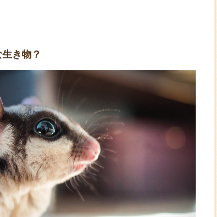
】
な生き物？