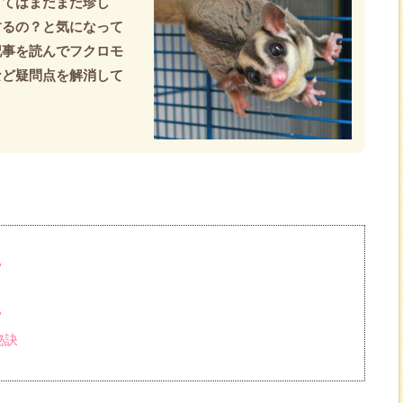
とてはまだまだ珍し
するの？と気になって
記事を読んでフクロモ
など疑問点を解消して
？
？
秘訣