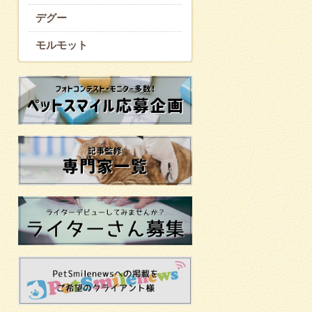
デグー
モルモット