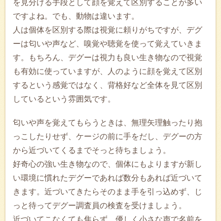
を見分ける手段として顔を覚えて区別することが多い
ですよね。でも、動物は違います。
人は個体を区別する際は視覚に頼りがちですが、デグ
ーは匂いや声など、嗅覚や聴覚を使って覚えていきま
す。もちろん、デグーは視力も良い生き物なので視覚
も有効に使っていますが、人のように顔を覚えて区別
するという感覚ではなく、背格好など全体を見て区別
しているという雰囲気です。
匂いや声を覚えてもらうときは、無理矢理触ったり抱
っこしたりせず、ケージの前に手をだし、デグーの方
から近づいてくるまでそっと待ちましょう。
好奇心の強い生き物なので、個体にもよりますが新し
い環境に慣れたデグーであれば数分もあれば近づいて
きます。近づいてきたらそのまま手を引っ込めず、じ
っと待ってデグー調査員の検査を受けましょう。
近づいてこなくても焦らず、優しく小さな声で名前を