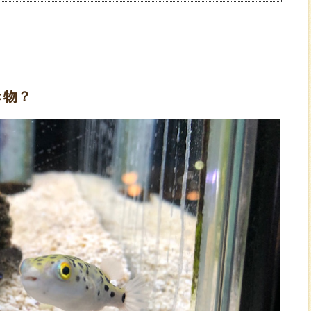
】
き物？