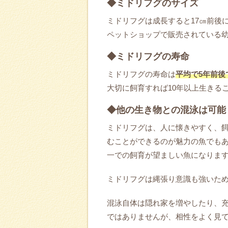
◆ミドリフグのサイズ
ミドリフグは成長すると17㎝前後
ペットショップで販売されている幼
◆ミドリフグの寿命
ミドリフグの寿命は
平均で5年前後
大切に飼育すれば10年以上生きる
◆他の生き物との混泳は可能
ミドリフグは、人に懐きやすく、
むことができるのが魅力の魚でも
一での飼育が望ましい魚になりま
ミドリフグは縄張り意識も強いた
混泳自体は隠れ家を増やしたり、
ではありませんが、相性をよく見