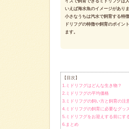
イズで飼育できるミドリフグは人
いえば海水魚のイメージがあり
小さなうちは汽水で飼育する特徴
ドリフグの特徴や飼育のポイン
ます。
【目次】
1.ミドリフグはどんな生き物？
2.ミドリフグの平均価格
3.ミドリフグの飼い方と飼育の注
4.ミドリフグの飼育に必要なグッ
5.ミドリフグをお迎えする前にす
6.まとめ