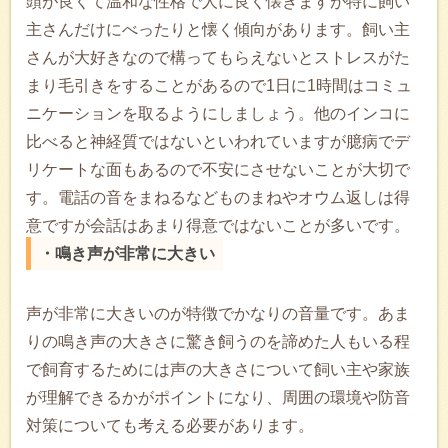
頭が良くて温和な性格で人に良く懐きますが特に飼い
主さんだけにべったりと懐く傾向があります。飼い主
さんが大好きなので構ってもらえないとストレスがた
まり毛引きをすることがあるので1日に1時間はコミュ
ニケーションを取るようにしましょう。他のインコに
比べると神経質ではないといわれていますが臆病でデ
リケートな面もあるので不安にさせないことが大切で
す。電話の音をまねるなどものまねやオウム返しは得
意ですが会話はあまり得意ではないことが多いです。
・鳴き声が非常に大きい
声が非常に大きいのが特徴でかなりの音量です。あま
りの鳴き声の大きさに驚き飼うのを諦めた人もいる程
で飼育するためには声の大きさについて飼い主や家族
が理解できるかがポイントになり、周囲の環境や防音
対策についても考える必要があります。