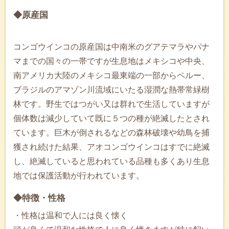
◆原産国
コンゴウインコの原産国は中南米のグアテマラやパナ
マまでの国々の一帯ですが生息地はメキシコや中央、
南アメリカ大陸のメキシコ最東端の一部からペルー、
ブラジルのアマゾン川流域にいたる湿潤な熱帯常緑樹
林です。野生ではつがい又は群れで生活していますが
個体数は減少していて既に５つの種が絶滅したとされ
ています。巨木が倒されるなどの森林破壊や幼鳥を捕
獲され続けた結果、アオコンゴウインコはすでに絶滅
し、絶滅していると思われている品種も多くあり生息
地では保護活動が行われています。
◆特徴・性格
・性格は温和で人には良く懐く