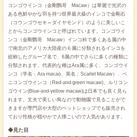
コンゴウインコ（金剛鸚哥 Macaw）は華麗で光沢の
ある色鮮やかな羽を持つ世界最大級のインコで金剛石
（コウンゴウセキ＝ダイヤモンド）のように美しいこ
とからコンゴウインコと呼ばれています。コンゴウイ
ンコ（金剛鸚哥 Macaw）インコ科で多くある属の中
で南北のアメリカ大陸産の６属に分類されるインコを
総称したグループ名で、6属の中でさらに多くの種類に
分類されます。代表的な種はAra属に多く、コンゴウイ
ンコ（学名：Ara macao、英名：Scarlet Macaw）、ベ
ニコンゴウインコ（Red-and-green macaw)、ルリコン
ゴウイン(Blue-and-yellow macaw)は日本でも良く見ら
れます。丈夫で美しい鳥なので動物園で見ることがで
きますが専門店や大型のペットショップでも販売され
ており性格が穏やかで人懐こいので人気があります。
◆見た目