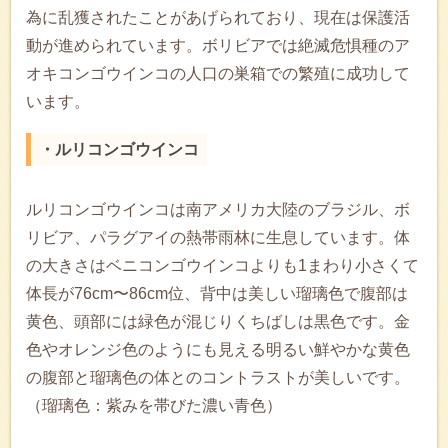
為に乱獲されたことがあげられており、現在は保護活
動が進められています。ボリビアでは絶滅危惧種のア
オキコンゴウインコの人口の巣箱での繁殖に成功して
います。
・ルリコンゴウインコ
ルリコンゴウインコは南アメリカ大陸のブラジル、ボ
リビア、パラグアイの熱帯雨林に生息しています。体
の大きさはベニコンゴウインコよりも1まわり小さくて
体長が76cm〜86cm位、背中は美しい瑠璃色で腹部は
黄色、頭部には緑色が混じりくちばしは黒色です。金
色やオレンジ色のようにも見える明るい鮮やかな黄色
の腹部と瑠璃色の体とのコントラストが美しいです。
（瑠璃色：紫みを帯びた濃い青色）