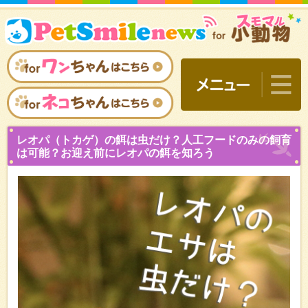
レオパ（トカゲ）の餌は虫
は可能？お迎え前にレオパ