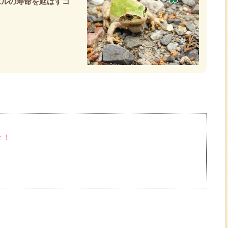
エルの寿命を延ばすコ
々！