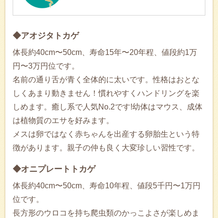
◆アオジタトカゲ
体長約40cm〜50cm、寿命15年〜20年程、値段約1万
円〜3万円位です。
名前の通り舌が青く全体的に太いです。性格はおとな
しくあまり動きません！慣れやすくハンドリングを楽
しめます。癒し系で人気No.2です!幼体はマウス、成体
は植物質のエサを好みます。
メスは卵ではなく赤ちゃんを出産する卵胎生という特
徴があります。親子の仲も良く大変珍しい習性です。
◆オニプレートトカゲ
体長約40cm〜50cm、寿命10年程、値段5千円〜1万円
位です。
長方形のウロコを持ち爬虫類のかっこよさが楽しめま