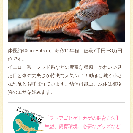
体長約40cm〜50cm、寿命15年程、値段7千円〜3万円
位です。
イエロー系、レッド系などの豊富な種類、かわいい見
た目と体の丈夫さが特徴で人気No.1！動きは鈍く小さ
な恐竜とも呼ばれています。幼体は昆虫、成体は植物
質のエサを好みます。
【フトアゴヒゲトカゲの飼育方法】
生態、飼育環境、必要なグッズなど