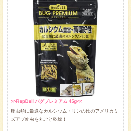
>>RepDeli バグプレミアム 45g<<
爬虫類に最適なカルシウム・リンの比のアメリカミ
ズアブ幼虫を丸ごと乾燥！