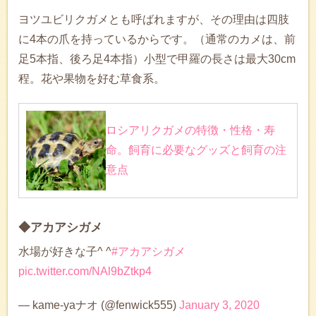
ヨツユビリクガメとも呼ばれますが、その理由は四肢
に4本の爪を持っているからです。（通常のカメは、前
足5本指、後ろ足4本指）小型で甲羅の長さは最大30cm
程。花や果物を好む草食系。
ロシアリクガメの特徴・性格・寿
命。飼育に必要なグッズと飼育の注
意点
◆アカアシガメ
水場が好きな子^ ^
#アカアシガメ
pic.twitter.com/NAl9bZtkp4
— kame-yaナオ (@fenwick555)
January 3, 2020