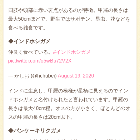
四肢や頭部に赤い斑点があるのが特徴。甲羅の長さは
最大50cmほどで、野生ではサボテン、昆虫、花などを
食べる雑食です。
◆インドホシガメ
仲良く食べている。
#インドホシガメ
pic.twitter.com/o5wBu72V2X
— かしお (@hchubei)
August 19, 2020
インドに生息し、甲羅の模様が星柄に見えるのでイン
ドホシガメと名付けられたと言われています。甲羅の
長さは最大40cm程。オスの方が小さく、ほとんどのオ
スの甲羅の長さは20cm以下。
◆パンケーキリクガメ