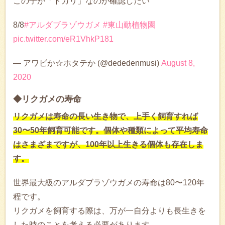
この子が「トガリ」なのか確認したい
8/8
#アルダブラゾウガメ
#東山動植物園
pic.twitter.com/eR1VhkP181
— アワビか☆ホタテか (@dededenmusi)
August 8,
2020
◆リクガメの寿命
リクガメは寿命の長い生き物で、上手く飼育すれば
30〜50年飼育可能です。個体や種類によって平均寿命
はさまざまですが、100年以上生きる個体も存在しま
す。
世界最大級のアルダブラゾウガメの寿命は80〜120年
程です。
リクガメを飼育する際は、万が一自分よりも長生きを
した時のことを考える必要があります。