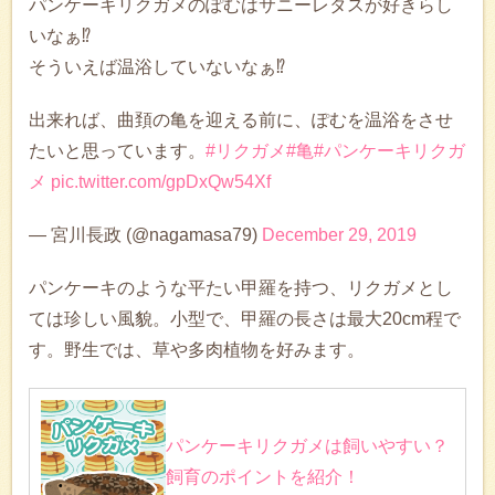
パンケーキリクガメのぽむはサニーレタスが好きらし
いなぁ⁉️
そういえば温浴していないなぁ⁉️
出来れば、曲頚の亀を迎える前に、ぽむを温浴をさせ
たいと思っています。
#リクガメ
#亀
#パンケーキリクガ
メ
pic.twitter.com/gpDxQw54Xf
— 宮川長政 (@nagamasa79)
December 29, 2019
パンケーキのような平たい甲羅を持つ、リクガメとし
ては珍しい風貌。小型で、甲羅の長さは最大20cm程で
す。野生では、草や多肉植物を好みます。
パンケーキリクガメは飼いやすい？
飼育のポイントを紹介！