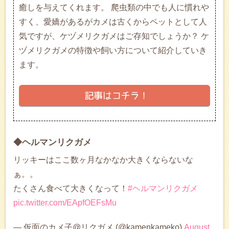
癒しを与えてくれます。 爬虫類の中でも人に慣れや
すく、愛嬌があるがカメは古くからペットとして人
気ですが、ケヅメリクガメはご存知でしょうか？ ケ
ヅメリクガメの特徴や飼い方について紹介していき
ます。
◆ヘルマンリクガメ
リッキーはここ数ヶ月なかなか大きくならないな
ぁ。。
たくさん食べて大きくなって！
#ヘルマンリクガメ
pic.twitter.com/EApfOEFsMu
— 仮面のカメ子@リクガメ (@kamenkameko)
August