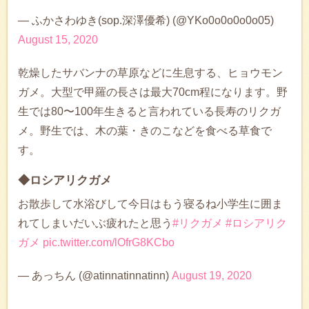
— ふかさわゆき(sop.深澤優希) (@YKo0o0o0o0o05)
August 15, 2020
乾燥したサバンナの草原などに生息する、ヒョウモン
ガメ。大型で甲羅の長さは最大70cm程になります。野
生では80〜100年生きると言われている長寿のリクガ
メ。野生では、木の葉・きのこなどを食べる草食で
す。
◆ロシアリクガメ
お散歩して水浴びして今日はもう寝るね小学生に囲ま
れてしまいだいぶ疲れたと思う
#リクガメ
#ロシアリク
ガメ
pic.twitter.com/lOfrG8KCbo
— あっちん (@atinnatinnatinn)
August 19, 2020