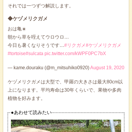
それでは一つずつ解説します。
◆ケヅメリクガメ
おは亀☀️
朝から草を咥えてウロウロ…
今日も暑くなりそうです…
#リクガメ
#ケヅメリクガメ
#tortoise
#sulcata
pic.twitter.com/kWPF0PC7bX
— kame.douraku (@m_mitsuhiko0920)
August 19, 2020
ケヅメリクガメは大型で、甲羅の大きさは最大80cm以
上になります。平均寿命は30年くらいで、果物や多肉
植物を好みます。
●あわせて読みたい