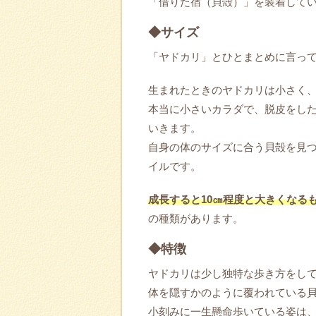
「借りた宿（貝殻）」を装着して
◆サイズ
「ヤドカリ」とひとまとめに言っ
生まれたときのヤドカリは小さく
本当に小さいカラダで、脱皮をし
いきます。
自身の体のサイズに合う貝殻を見
イルです。
成長すると10㎝程度と大きくなるも
の種類があります。
◆特徴
ヤドカリは少し独特な歩き方をし
体を隠すかのように覆われている
小刻みに一生懸命歩いている姿は