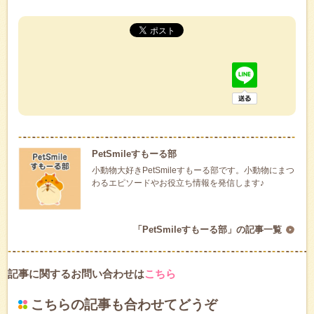
PetSmileすもーる部
小動物大好きPetSmileすもーる部です。小動物にまつ
わるエピソードやお役立ち情報を発信します♪
「PetSmileすもーる部」の記事一覧
記事に関するお問い合わせは
こちら
こちらの記事も合わせてどうぞ