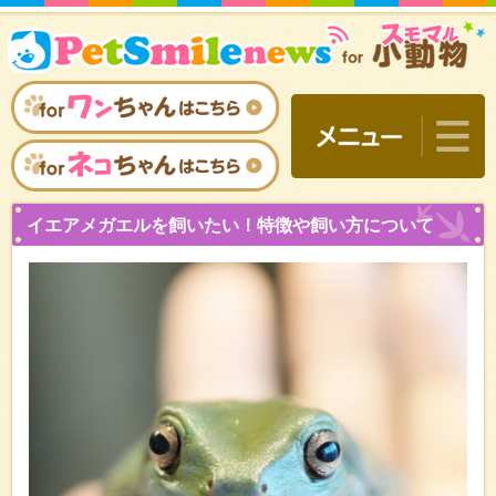
イエアメガエルを飼いたい