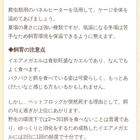
爬虫類用のパネルヒーターを活用して、ケージ全体を
温めてあげましょう。
夏場の暑さには強い種類ですが、低温になる冬場は苦
手なため飼育環境を保温できるように整えます。
◆飼育の注意点
イエアメガエルは食欲旺盛なカエルであり、なんでも
よく食べます。
パクパクと餌を食べている姿は可愛らしく、もっとあ
げたいなと感じる方もいるかもしれません。
しかし、ペットフロッグが突然死する理由として、餌
の与え過ぎが上位にあがります。
野生の環境下では2〜3日餌を食べないことは普通であ
り、ゆっくりと消化をするため成熟したイエアメガエ
ルには2日に1回の頻度で十分です。