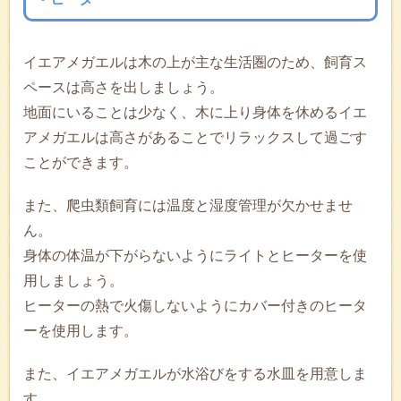
イエアメガエルは木の上が主な生活圏のため、飼育ス
ペースは高さを出しましょう。
地面にいることは少なく、木に上り身体を休めるイエ
アメガエルは高さがあることでリラックスして過ごす
ことができます。
また、爬虫類飼育には温度と湿度管理が欠かせませ
ん。
身体の体温が下がらないようにライトとヒーターを使
用しましょう。
ヒーターの熱で火傷しないようにカバー付きのヒータ
ーを使用します。
また、イエアメガエルが水浴びをする水皿を用意しま
す。