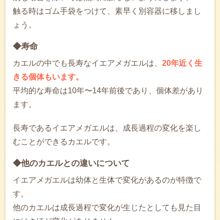
触る時はゴム手袋をつけて、素早く別容器に移しまし
ょう。
◆寿命
カエルの中でも長寿なイエアメガエルは、
20年近く生
きる個体もいます。
平均的な寿命は10年〜14年前後であり、個体差があり
ます。
長寿であるイエアメガエルは、成長過程の変化を楽し
むことができるカエルです。
◆他のカエルとの違いについて
イエアメガエルは幼体と生体で変化があるのが特徴で
す。
他のカエルは成長過程で変化が生じたとしても見た目