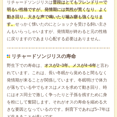
リチャードソンジリスは
普段はとてもフレンドリーで
明るい性格ですが、発情期には気性が荒くなり、よく
動き回り、大きな声で鳴いたり噛み癖も強くなりま
す。
せっかく懐いたのにとショックを受ける飼い主さ
んもいらっしゃいますが、発情期が終わると元の性格
に戻りますのであまり心配する必要はありません。
リチャードソンジリスの寿命
野生下での寿命は、
オスが2~3年、メスが4~6年
と言わ
れています。これは、長い冬眠から覚めると間もなく
発情期が来ることが関係しています。冬眠明けで体力
が落ちている中でもオスはメスを求めて動き回り、時
にはオス同士で激しく争ったりと子孫を残すために身
を粉にして奮闘します。それがオスの寿命を縮める大
きな要因となっているのです。飼育下であれば5~7年ほ
ど生きることが多いです。