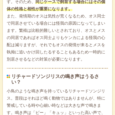
す。そのため、
同じケースで飼育する場合にはその個
体の性格と相性が重要になります。
また、発情期のオスは気性が荒くなるため、オス同士
で同居させている場合には怪我の原因になってしまい
ます。繁殖は比較的難しいとされており、オスとメス
の同居であればオス同士よりもケンカによる怪我の心
配は減りますが、それでもオスの発情が来るとメスを
執拗に追いかけ回したるすることもあるため一時的に
別居させるなどの対策が必要になります。
リチャードソンジリスの鳴き声はうるさ
い？
小鳥のような鳴き声を持っているリチャードソンジリ
ス。普段はそれほど鳴く動物ではありませんが、特に
警戒している時や心細い時などは大きな声で鳴きま
す。鳴き声は「ピー」「キュッ」といった高い声で、