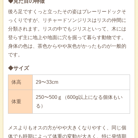
◆見た目の特徴
後ろ足ですくっと立ったその姿はプレーリードックそ
っくりですが、リチャードソンジリスはリスの仲間に
分類されます。リスの中でもジリスといって、木には
登らず主に地上や地面に穴を掘って暮らす動物です。
身体の色は、茶色からやや灰色がかったものが一般的
です。
◆サイズ
体高
29〜33cm
250〜500ｇ（600g以上になる個体もい
体重
る）
メスよりもオスの方がやや大きくなりやすく、同じ個
体でも時期によって体重の変動が大きく、特に発情期