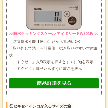
>>防水クッキングスケール アイボリー KW301IV<<
・防塵防水性能【IP65】だから丸洗いOK
・取り外して洗える計量皿、拭き取りやすい本体形
状
・「すぐゼロ」入/0表示を押すとすぐに0gを表示
・「すぐピタ」載せたらすぐに重さを表示
②セキセイインコが入るサイズの箱