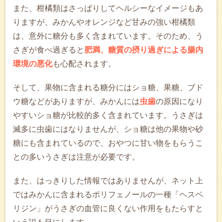
また、柑橘類はさっぱりしてヘルシーなイメージもあ
りますが、みかんやオレンジなど甘みの強い柑橘類
は、意外に糖分も多く含まれています。そのため、う
さぎが食べ過ぎると
肥満、糖質の摂り過ぎによる腸内
環境の悪化
も心配されます。
そして、果物に含まれる糖分にはショ糖、果糖、ブド
ウ糖などがありますが、みかんには
虫歯
の原因になり
やすいショ糖が比較的多く含まれています。うさぎは
滅多に虫歯にはなりませんが、ショ糖は他の果物や砂
糖にも含まれているので、おやつに甘い物をもらうこ
との多いうさぎは注意が必要です。
また、はっきりした情報ではありませんが、ネット上
ではみかんに含まれるポリフェノールの一種「ヘスペ
リジン」がうさぎの血管に良くない作用をもたらすと