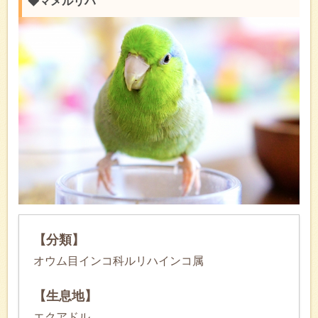
◆マメルリハ
【分類】
オウム目インコ科ルリハインコ属
【生息地】
エクアドル