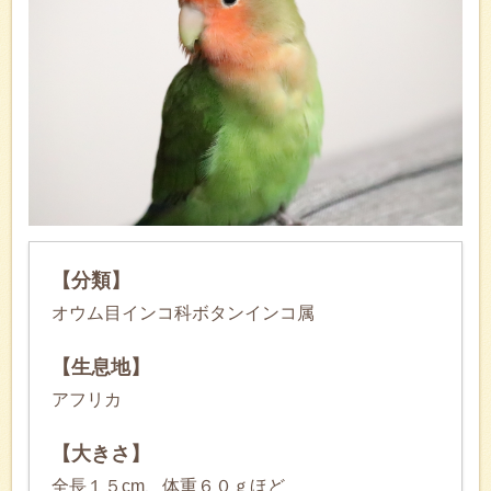
【分類】
オウム目インコ科ボタンインコ属
【生息地】
アフリカ
【大きさ】
全長１５cm、体重６０ｇほど