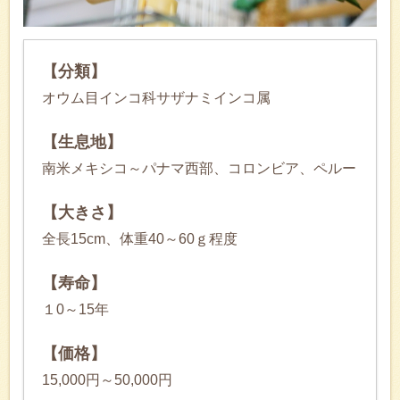
【分類】
オウム目インコ科サザナミインコ属
【生息地】
南米メキシコ～パナマ西部、コロンビア、ペルー
【大きさ】
全長15cm、体重40～60ｇ程度
【寿命】
１0～15年
【価格】
15,000円～50,000円