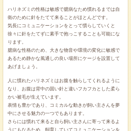
ハリネズミの性格は敏感で臆病なため慣れるまでは自
衛のために針をたてて来ることがほとんどです。
気長にコミュニケーションをとって慣らしていくと
徐々に針をたてずに素手で抱っこすることも可能にな
ります。
臆病な性格のため、大きな物音や環境の変化に敏感で
あるため静かな風通しの良い場所にケージを設置して
あげましょう。
人に慣れたハリネズミはお腹を触らしてくれるように
なり、お腹は背中の固い針と違いフカフカとした柔ら
かい被毛が生えています。
表情も豊かであり、コミカルな動きが飼い主さんを夢
中にさせる魅力の一つでもあります。
さらには慣れて来ると自ら飼い主さんに寄って来るよ
うにもなるため、飼育していてコミュニケーションを