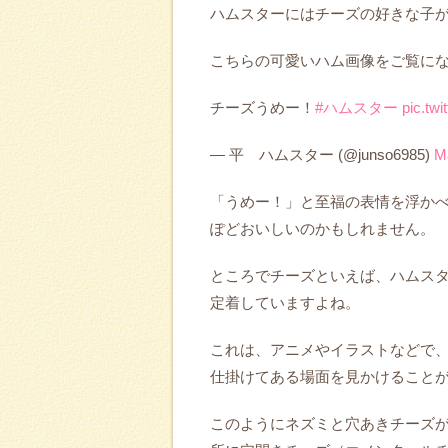
ハムスターにはチーズの好きな子
こちらの可愛いハム画像をご覧に
チーズうめー！
#ハムスター
pic.tw
— 平 ハムスター (@junso6985)
M
「うめー！」と至福の表情を浮か
ぽどおいしいのかもしれません。
ところでチーズといえば、ハムス
定着していますよね。
これは、アニメやイラストなどで
仕掛けてある場面を見かけること
このようにネズミと穴あきチーズ