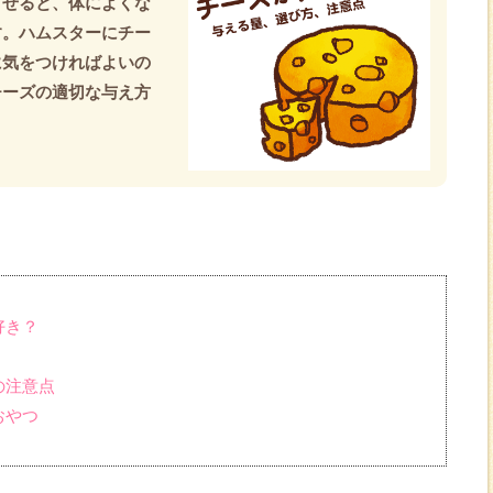
させると、体によくな
す。ハムスターにチー
に気をつければよいの
チーズの適切な与え方
好き？
の注意点
おやつ