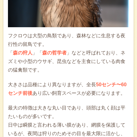
フクロウは大型の鳥類であり、森林などに生息する夜
行性の留鳥です。
「
森の狩人
」「
森の哲学者
」などと呼ばれており、ネ
ズミや小型のウサギ、昆虫などを主食にしている肉食
の猛禽類です。
大きさは品種により異なりますが、全長
50センチ〜60
センチ前後
あり広い飼育スペースが必要になります。
最大の特徴は大きな丸い目であり、頭部は丸く顔は平
たいものが多いです。
日中は瞬膜と言われる薄い膜があり、網膜を保護して
いるが、夜間は狩りのためその目を最大限に活かし、