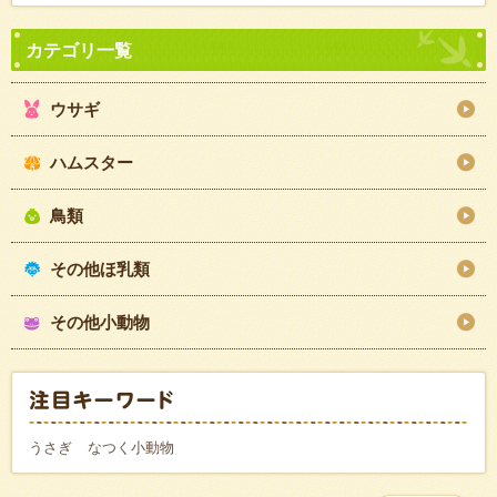
ウサギ
ハムスター
鳥類
その他ほ乳類
その他小動物
うさぎ
なつく小動物