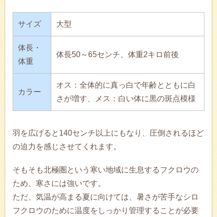
サイズ
大型
体長・
体長50～65センチ、体重2キロ前後
体重
オス：全体的に真っ白で年齢とともに白
カラー
さが増す、メス：白い体に黒の斑点模様
羽を広げると140センチ以上にもなり、圧倒されるほど
の迫力を感じさせてくれます。
そもそも北極圏という寒い地域に生息するフクロウの
ため、寒さには強いです。
ただ、気温が高まる夏に向けては、暑さが苦手なシロ
フクロウのために温度をしっかり管理することが必要