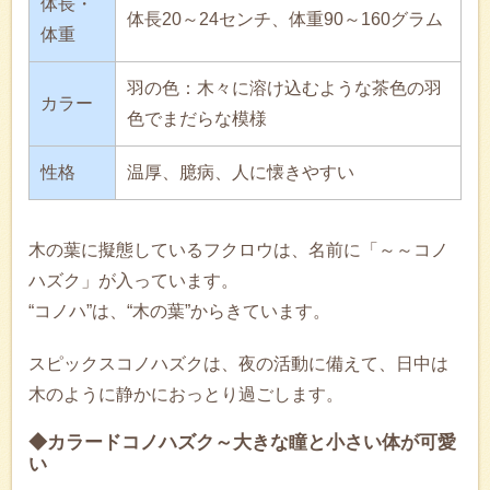
体長・
体長20～24センチ、体重90～160グラム
体重
羽の色：木々に溶け込むような茶色の羽
カラー
色でまだらな模様
性格
温厚、臆病、人に懐きやすい
木の葉に擬態しているフクロウは、名前に「～～コノ
ハズク」が入っています。
“コノハ”は、“木の葉”からきています。
スピックスコノハズクは、夜の活動に備えて、日中は
木のように静かにおっとり過ごします。
◆カラードコノハズク～大きな瞳と小さい体が可愛
い