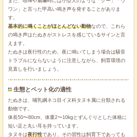
また、喧嘩や威嚇時には小型犬のような「グー」「ウ
ワン」と言った甲高い鳴き声を発することがありま
す。
基本的に鳴くことがほとんどない動物
なので、これら
の鳴き声はたぬきがストレスを感じているサインと言
えます。
たぬきは夜行性のため、夜に鳴いてしまう場合は騒音
トラブルにならないように注意しながら、飼育環境の
見直しを行いましょう。
生態とペット化の適性
たぬきは、哺乳綱ネコ目イヌ科タヌキ属に分類される
動物です。
体長50〜80cm、体重2〜10kgとずんぐりとした体格に
短い足と丸い耳を持っています。
タヌキは
夜行性
であり、その習性は飼育下であっても