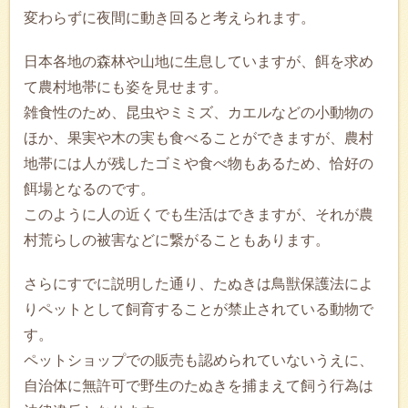
変わらずに夜間に動き回ると考えられます。
日本各地の森林や山地に生息していますが、餌を求め
て農村地帯にも姿を見せます。
雑食性のため、昆虫やミミズ、カエルなどの小動物の
ほか、果実や木の実も食べることができますが、農村
地帯には人が残したゴミや食べ物もあるため、恰好の
餌場となるのです。
このように人の近くでも生活はできますが、それが農
村荒らしの被害などに繋がることもあります。
さらにすでに説明した通り、たぬきは鳥獣保護法によ
りペットとして飼育することが禁止されている動物で
す。
ペットショップでの販売も認められていないうえに、
自治体に無許可で野生のたぬきを捕まえて飼う行為は